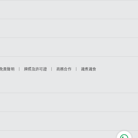
|
|
|
免責聲明
牌照及許可證
商務合作
識煮識食