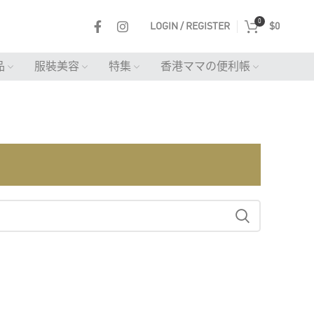
0
LOGIN / REGISTER
$
0
品
服裝美容
特集
香港ママの便利帳