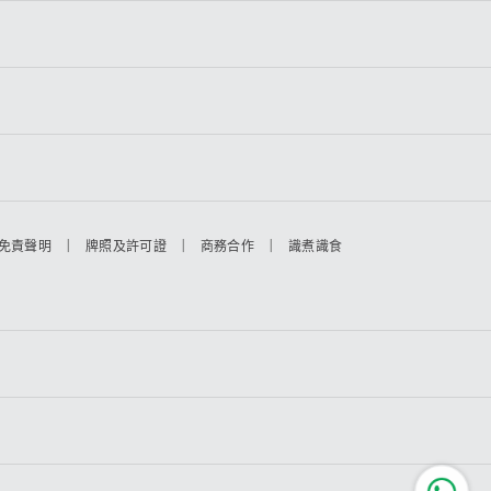
|
|
|
免責聲明
牌照及許可證
商務合作
識煮識食