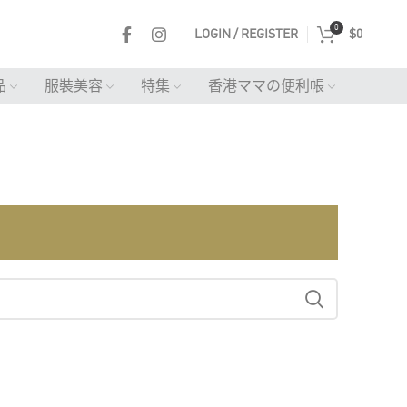
0
LOGIN / REGISTER
$
0
品
服裝美容
特集
香港ママの便利帳