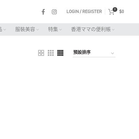
0
LOGIN / REGISTER
$
0
品
服裝美容
特集
香港ママの便利帳