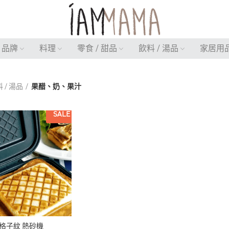
品牌
料理
零食 / 甜品
飲料 / 湯品
家居用
 / 湯品
果醋、奶、果汁
SALE
T 格子紋 熱砂機