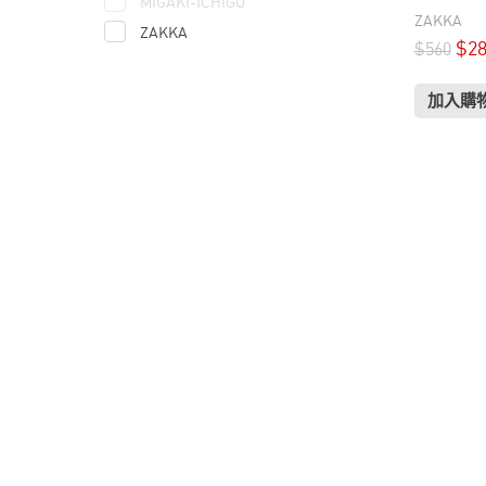
MIGAKI-ICHIGO
ZAKKA
ZAKKA
$
2
$
560
加入購