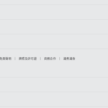
|
|
|
免責聲明
牌照及許可證
商務合作
識煮識食