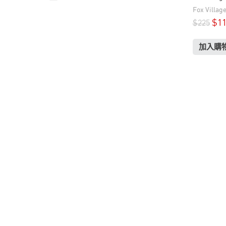
Fox Villag
$
1
$
225
加入購