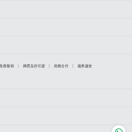
|
|
|
免責聲明
牌照及許可證
商務合作
識煮識食