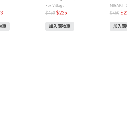
(香印葡萄)
720ml
e
Fox Village
MIGAKI-I
13
$
225
$
2
$
450
$
450
物車
加入購物車
加入購