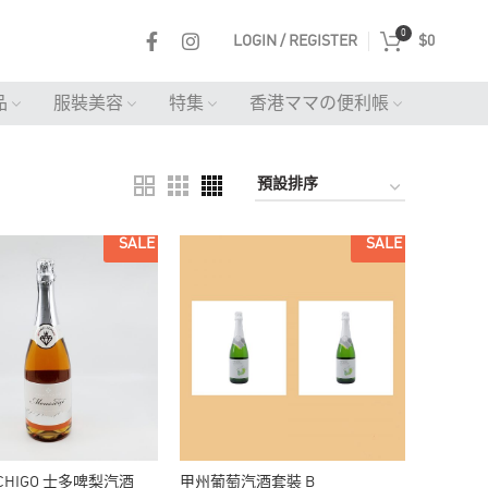
0
LOGIN / REGISTER
$
0
品
服裝美容
特集
香港ママの便利帳
SALE
SALE
-ICHIGO 士多啤梨汽酒
甲州葡萄汽酒套裝 B