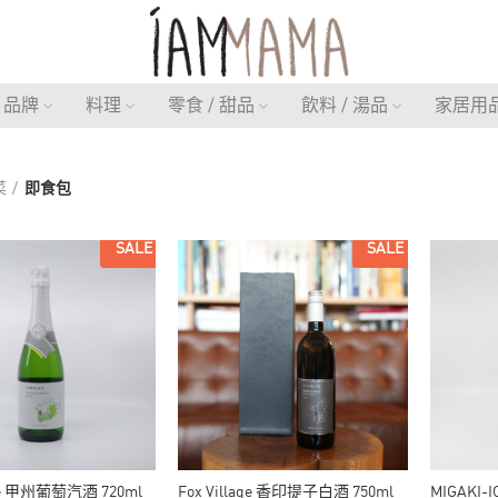
品牌
料理
零食 / 甜品
飲料 / 湯品
家居用
菜
即食包
SALE
SALE
age 甲州葡萄汽酒 720ml
Fox Village 香印提子白酒 750ml
MIGAKI