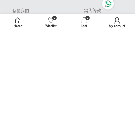
有關我們
銷售條款
0
0
Pop-up Store 期間限
私隱條款
定店
Home
Wishlist
Cart
My account
免責聲明
常見問題
牌照及許可證
退貨或更換
識煮識食
聯繫我們
商務合作
使用條款