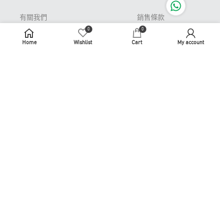
有關我們
銷售條款
0
0
Pop-up Store 期間限
私隱條款
定店
Home
Wishlist
Cart
My account
免責聲明
常見問題
牌照及許可證
退貨或更換
識煮識食
聯繫我們
商務合作
使用條款