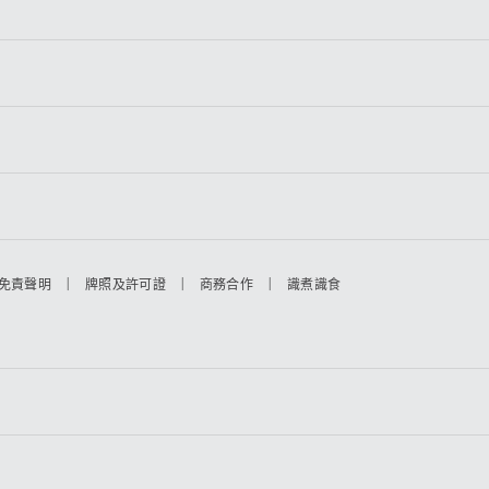
|
|
|
免責聲明
牌照及許可證
商務合作
識煮識食