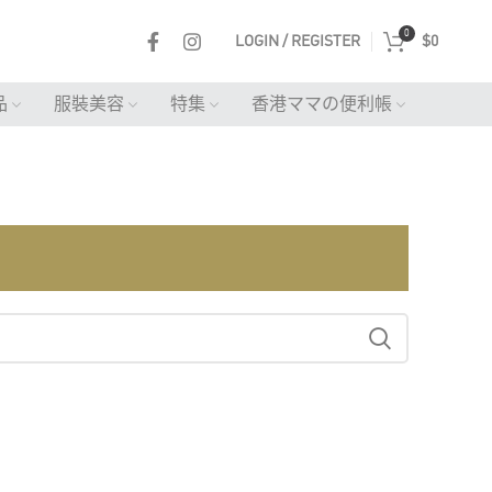
0
LOGIN / REGISTER
$
0
品
服裝美容
特集
香港ママの便利帳