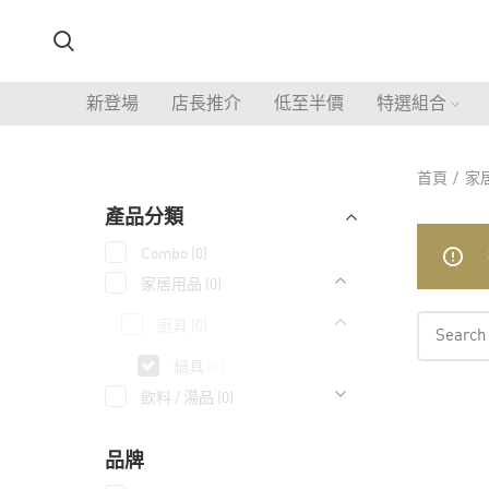
新登場
店長推介
低至半價
特選組合
首頁
家
產品分類
Combo
(0)
家居用品
(0)
廚具
(0)
鍋具
(0)
飲料 / 湯品
(0)
品牌