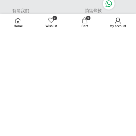
有關我們
銷售條款
0
0
Pop-up Store 期間限
私隱條款
定店
Home
Wishlist
Cart
My account
免責聲明
常見問題
牌照及許可證
退貨或更換
識煮識食
聯繫我們
商務合作
使用條款