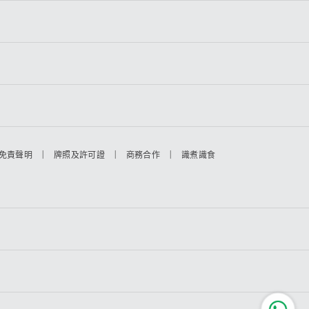
|
|
|
免責聲明
牌照及許可證
商務合作
識煮識食