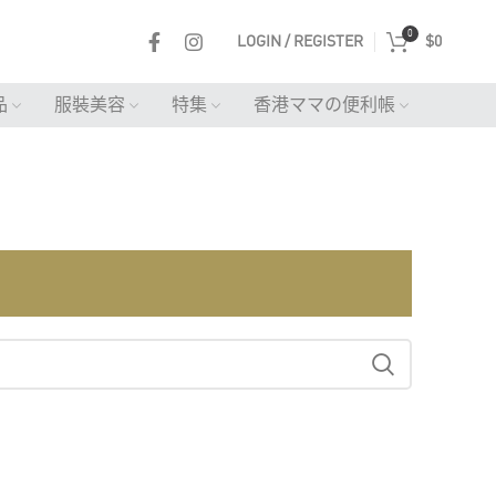
0
LOGIN / REGISTER
$
0
品
服裝美容
特集
香港ママの便利帳