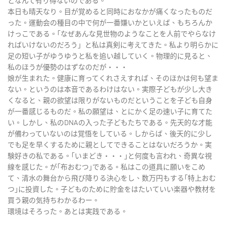
となんて有り得ないのである。
本日も晴天なり。目が覚めると同時におなかが痛くなったものだ
った。運動会の種目の中で何が一番嫌いかといえば、もちろんか
けっこである。｢なぜあんな見世物のようなことを人前でやらなけ
ればいけないのだろう」と私は真剣に考えてきた。私より明らかに
足の短い子がゆうゆうと私を追い越していく。物理的に見ると、
私のほうが優勢のはずなのだが・・・
娘が生まれた。健康に育ってくれさえすれば、そのほかは何も望ま
ない。というのは本音であるわけはない。実際子どもが少し大き
くなると、親の欲望は限りがないものだということを子ども自身
が一番感じるものだ。私の願望は、とにかく足の速い子に育てた
い。しかし、私のDNAの入った子どもたちである。先天的な才能
が備わっていないのは覚悟をしている。しからば、後天的に少し
でも足を早くするために親としてできることはないだろうか。実
験好きの私である。｢いまどき・・・｣と何度も言われ、奇異な視
線を感じた。が｢布おむつ｣である。私はこの道具に願いをこめ
て、清水の舞台から飛び降りる決心をし、数万円もする｢特上おむ
つ｣に投資した。子どものために貯金をはたいていい楽器や教材を
買う親の気持ちわかるわー。
環境はそろった。あとは実践である。