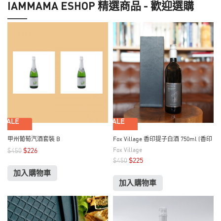
IAMMAMA ESHOP 精選商品 - 歡迎選購
SALE
SALE
甲州葡萄汽酒套裝 B
Fox Village 香印提子白酒 750ml (香印
葡萄)
Fox Village
$
226
$
450
$
225
$
450
加入購物車
加入購物車