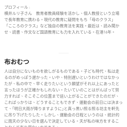
プロフィール :
横井ルリ子さん 教育者教員経験を活かし、個人教授という立場
で長年教育に携わる。現代の教育に疑問をもち「母のクラス」
「こころのクラス」など独自の教育法を実践。最近は、読み聞か
せ、読書、作文など国語教育にも力を入れている。在港16年。
布おむつ
人は自分にないものを欲しがるものである。子ども時代、私は走
るのがめっぽう遅かった。いや、特別遅いというわけではなかっ
たが、私の中で、早く走りたいという願望がそれ以上にあったと
言ったほうが正確かもしれない。たいていのことはがんばって努
力すれば、そこそこの位置まで這い上がることができたのだが、
こればっかりは、どうすることもできず、運動会の前日には決まっ
て、｢明日大雨が降りますように｣と真っ黒い照る照る坊主を軒先
に吊り下げたりした。しかし、運動会の日程というのは、統計的
に雨天の少ない日を選んで決定している。天が私の味方をするこ