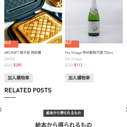
SALE
SALE
ARCRAFT 格子紋 熱砂機
Fox Village 甲州葡萄汽酒 720ml
ZAKKA
Fox Village
$
280
$
113
$
560
$
225
加入購物車
加入購物車
RELATED POSTS
絵本から得られるもの
絵本から得られるもの