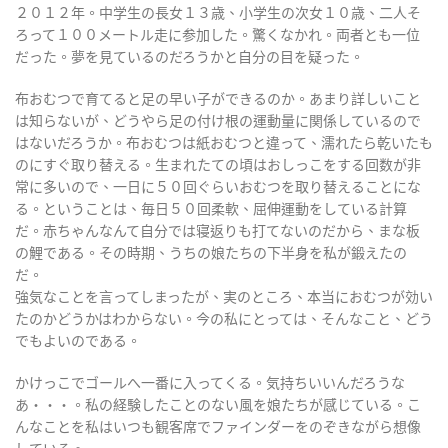
２０１２年。中学生の長女１３歳、小学生の次女１０歳、二人そ
ろって１００メートル走に参加した。驚くなかれ。両者とも一位
だった。夢を見ているのだろうかと自分の目を疑った。
布おむつで育てると足の早い子ができるのか。あまり詳しいこと
は知らないが、どうやら足の付け根の運動量に関係しているので
はないだろうか。布おむつは紙おむつと違って、濡れたら乾いたも
のにすぐ取り替える。生まれたての頃はおしっこをする回数が非
常に多いので、一日に５０回ぐらいおむつを取り替えることにな
る。ということは、毎日５０回柔軟、屈伸運動をしている計算
だ。赤ちゃんなんて自分では寝返りも打てないのだから、まな板
の鯉である。その時期、うちの娘たちの下半身を私が鍛えたの
だ。
強気なことを言ってしまったが、実のところ、本当におむつが効い
たのかどうかはわからない。今の私にとっては、そんなこと、どう
でもよいのである。
かけっこでゴールへ一番に入ってくる。気持ちいいんだろうな
あ・・・。私の経験したことのない風を娘たちが感じている。こ
んなことを私はいつも観客席でファインダーをのぞきながら想像