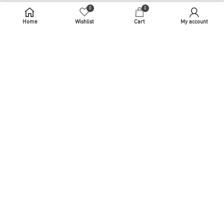
使用條款
0
0
Home
Wishlist
Cart
My account