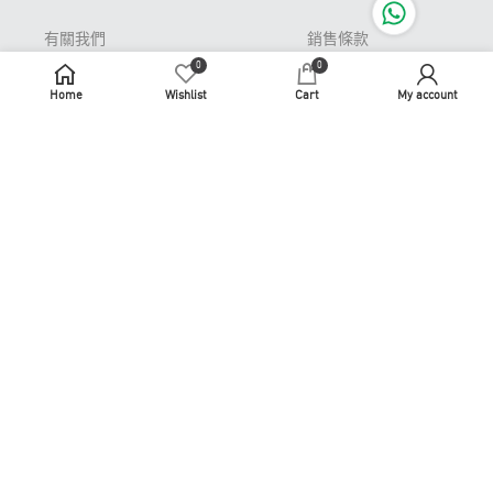
有關我們
銷售條款
0
0
Pop-up Store 期間限
私隱條款
定店
Home
Wishlist
Cart
My account
免責聲明
常見問題
牌照及許可證
退貨或更換
識煮識食
聯繫我們
商務合作
使用條款