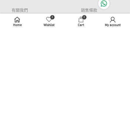
有關我們
銷售條款
0
0
Pop-up Store 期間限
私隱條款
定店
Home
Wishlist
Cart
My account
免責聲明
常見問題
牌照及許可證
退貨或更換
識煮識食
聯繫我們
商務合作
使用條款