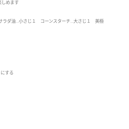
楽しめます
１ サラダ油…小さじ１ コーンスターチ…大さじ１ 美極
りにする