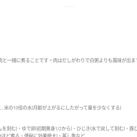
肉と一緒に煮ることです。肉はだしがわりで白粥よりも風味が出ま
…米の10倍の水(月齢が上がるにしたがって量を少なくする)
刻む)、ゆで卵(初期黄身1/2から)、ひじき(水で戻して刻む)、
分ほど煮る、便秘に効果絶大)、蒸し魚など