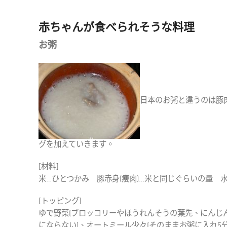
赤ちゃんが食べられそうな料理
お粥
日本のお粥と違うのは豚
グを加えていきます。
[材料]
米…ひとつかみ 豚赤身(痩肉)…米と同じぐらいの量 水
[トッピング]
ゆで野菜(ブロッコリーやほうれんそうの葉先、にんじんを
にならない)、オートミール少々(そのままお粥に入れ5