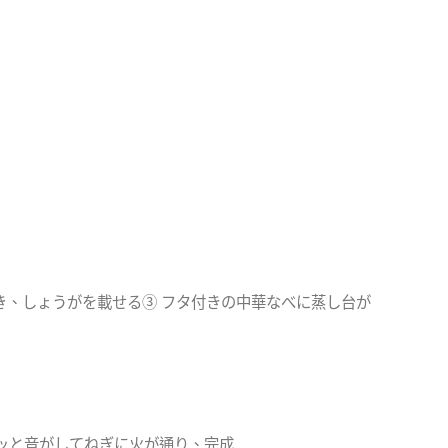
き、しょうがを載せる③ フタ付きの中華なべに蒸し台が
ッと音がしてねぎに火が通り、完成