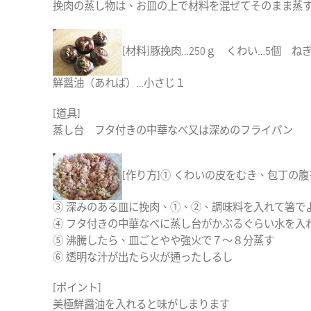
挽肉の蒸し物は、お皿の上で材料を混ぜてそのまま蒸
[材料]豚挽肉…250ｇ くわい…5個
鮮醤油（あれば）…小さじ１
[道具]
蒸し台 フタ付きの中華なべ又は深めのフライパン
[作り方]① くわいの皮をむき、包丁の
③ 深みのある皿に挽肉、①、②、調味料を入れて箸で
④ フタ付きの中華なべに蒸し台がかぶるぐらい水を入
⑤ 沸騰したら、皿ごとやや強火で７～８分蒸す
⑥ 透明な汁が出たら火が通ったしるし
[ポイント]
美極鮮醤油を入れると味がしまります