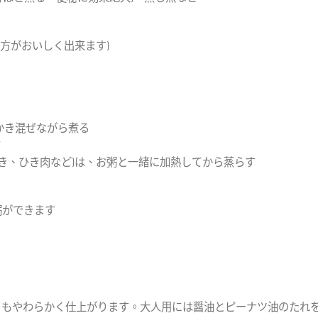
方がおいしく出来ます)
かき混ぜながら煮る
す
じき、ひき肉など)は、お粥と一緒に加熱してから蒸らす
粥ができます
りもやわらかく仕上がります。大人用には醤油とピーナツ油のたれ