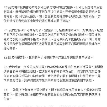
5.2 我們現時提供香港本地及部份離島地區的送貨服務。但部份偏遠地區及管
制區域、無升降機設備的樓宇則並不提供送貨。我們保留全權決定拒絕送貨
的權利。閣下同意及接受，閣下會從我們的物流中心收取已訂購的商品，於
任何情況下我們均不會接受取消訂單或向閣下退款。
5.3 我們會將閣下訂購的商品，透過第三方運輸供應商或第三方供應商，送遞
至閣下所提供的送貨地址。當商品送遞至閣下所提供的送貨地址，商品被視
為交付予閣下及由閣下接收。倘閣下因任何原因而未能接收商品，閣下同意
及接受我們有權選擇向閣下收取額外費用或取消閣下訂購而無需退款或作出
任何補償。
5.4 除另有規定外，我們將全力按照閣下在訂單上所選擇的日子送貨。
5.5 我們或會一次或分多次送貨，而部份商品可能由供應商直接送貨。有關發
送商品的任何時間及日期，或送貨所需的時間僅為估計。倘我們未能符合任
何訂明的發送或送貨日期或時間，我們將通知閣下有關閣下訂單的進度。閣
下同意及接受，於任何情況下我們均不會接受取消訂單或向閣下退款。
5.6 當閣下所購商品已送交閣下，閣下將成為商品的擁有人。當商品已送
交閣下，閣下將自行承擔持有商品的風險而我們將無須為它們的損失或損壞
負責。