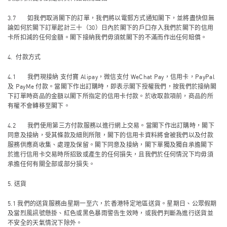
3.7 如我們取消閣下的訂單，我們將以電郵方式通知閣下，並將盡快但無
論如何於閣下訂單起計三十（30）日內於閣下的戶口存入我們於閣下的信用
卡所扣減的任何金額。閣下接納我們毋須就閣下的不滿而作出任何賠償。
4. 付款方式
4.1 我們現接納 支付寶 Alipay，微信支付 WeChat Pay，信用卡，PayPal
及 PayMe 付款。當閣下作出訂購時，即表示閣下授權我們，按我們於接納閣
下訂單時商品的金額以閣下所指定的信用卡付款。於收取款項前，商品的所
有權不會轉移至閣下。
4.2 我們使用第三方付款服務以進行網上交易。當閣下作出訂購時，閣下
同意及接納，受其條款及細則所限，閣下的信用卡資料將會被我們以及付款
服務供應商收集、處理及保留。閣下同意及接納，閣下單獨及獨自承擔閣下
於進行信用卡交易時所招致或產生的任何損失，且我們於任何情況下均毋須
承擔任何有關全部或部分損失。
5. 送貨
5.1 我們的送貨服務由星期一至六，於香港特定地區送貨。星期日、公眾假期
及當烈風訊號懸掛、紅色或黑色暴雨警告生效時，或我們判斷為進行送貨並
不安全的天氣情況下除外。