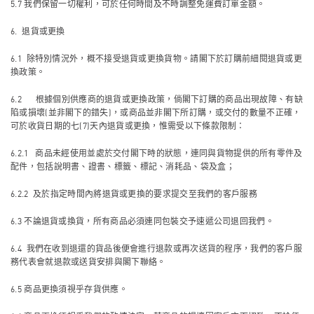
5.7 我們保留一切權利，可於任何時間及不時調整免運費訂單金額。
6. 退貨或更換
6.1 除特別情況外，概不接受退貨或更換貨物。請閣下於訂購前細閱退貨或更
換政策。
6.2 根據個別供應商的退貨或更換政策，倘閣下訂購的商品出現故障、有缺
陷或損壞(並非閣下的錯失)，或商品並非閣下所訂購，或交付的數量不正確，
可於收貨日期的七(7)天內退貨或更換，惟需受以下條款限制：
6.2.1 商品未經使用並處於交付閣下時的狀態，連同與貨物提供的所有零件及
配件，包括說明書、證書、標籤、標記、消耗品、袋及盒；
6.2.2 及於指定時間內將退貨或更換的要求提交至我們的客戶服務
6.3 不論退貨或換貨，所有商品必須連同包裝交予速遞公司退回我們。
6.4 我們在收到退還的貨品後便會進行退款或再次送貨的程序，我們的客戶服
務代表會就退款或送貨安排與閣下聯絡。
6.5 商品更換須視乎存貨供應。