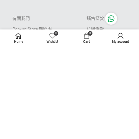
有關我們
銷售條款
Pop-up Store 期間限
私隱條款
0
0
定店
免責聲明
Home
Wishlist
Cart
My account
常見問題
牌照及許可證
退貨或更換
識煮識食
聯繫我們
商務合作
使用條款