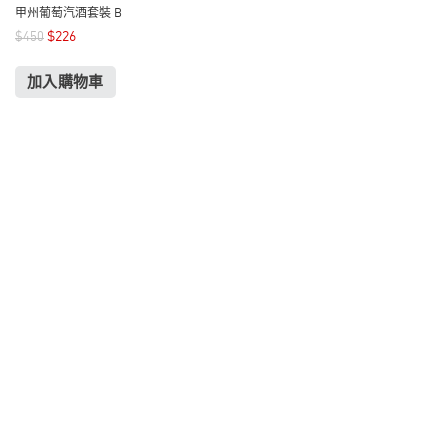
甲州葡萄汽酒套裝 B
$
226
$
450
加入購物車