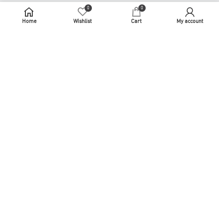
使用條款
0
0
Home
Wishlist
Cart
My account