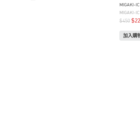
MIGAKI-
720ml
MIGAKI-I
$
2
$
450
加入購