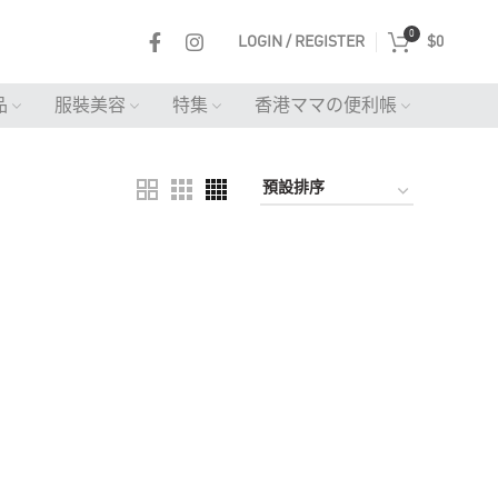
0
LOGIN / REGISTER
$
0
品
服裝美容
特集
香港ママの便利帳