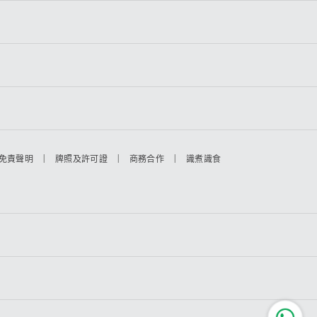
|
|
|
免責聲明
牌照及許可證
商務合作
識煮識食