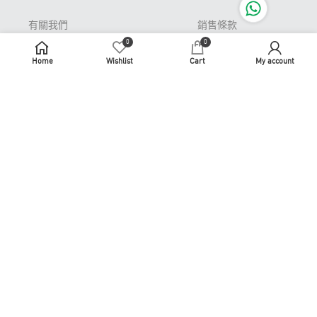
有關我們
銷售條款
0
0
Pop-up Store 期間限
私隱條款
定店
Home
Wishlist
Cart
My account
免責聲明
常見問題
牌照及許可證
退貨或更換
識煮識食
聯繫我們
商務合作
使用條款