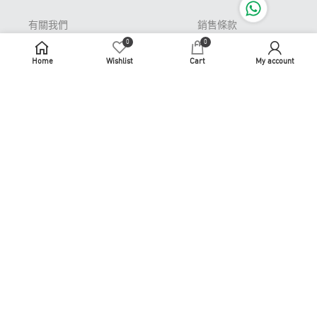
有關我們
銷售條款
0
0
Pop-up Store 期間限
私隱條款
定店
Home
Wishlist
Cart
My account
免責聲明
常見問題
牌照及許可證
退貨或更換
識煮識食
聯繫我們
商務合作
使用條款